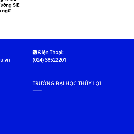
đường SIE
n ngữ
Điện Thoại:
du.vn
(024) 38522201
TRƯỜNG ĐẠI HỌC THỦY LỢI