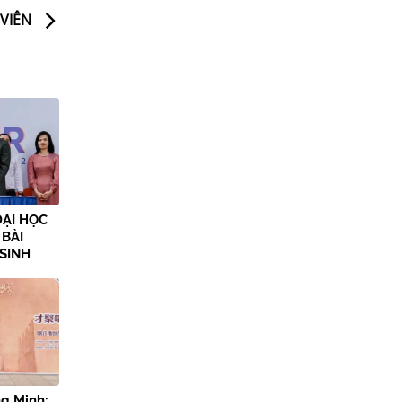
 VIÊN
ĐẠI HỌC
 BÀI
 SINH
g Minh: