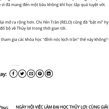
ne vì đã mang đến một bầu không khí học tập quá tuyệt vời.
ại mở ra rộng hơn. Chị Yến Trần (RELO) cũng đã "bật mí" hy
 bộ về Thủy lợi trong thời gian tới.
tham gia các khóa học "đỉnh nóc kịch trần" thế này không?
NGÀY HỘI VIỆC LÀM ĐẠI HỌC THỦY LỢI: CÙNG GIẢI
ƯỜNG