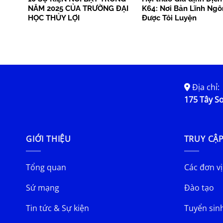
NĂM 2025 CỦA TRƯỜNG ĐẠI
K64: Nơi Bản Lĩnh Ng
HỌC THỦY LỢI
Được Tôi Luyện
Địa chỉ:
175 Tây Sơ
GIỚI THIỆU
TRUY CẬ
Tổng quan
Các đơn vị
Sứ mạng
Đào tạo
Tin tức & Sự kiện
Tuyển sin