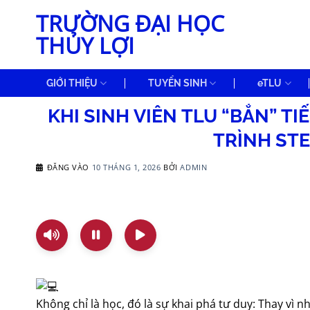
Bỏ
TRƯỜNG ĐẠI HỌC
qua
THỦY LỢI
nội
dung
GIỚI THIỆU
TUYỂN SINH
eTLU
KHI SINH VIÊN TLU “BẮN” 
TRÌNH ST
ĐĂNG VÀO
10 THÁNG 1, 2026
BỞI
ADMIN
Không chỉ là học, đó là sự khai phá tư duy: Thay vì