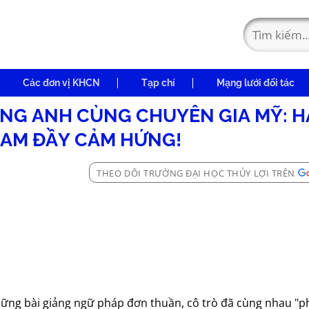
Các đơn vị KHCN
Tạp chí
Mạng lưới đối tác
TIẾNG ANH CÙNG CHUYÊN GIA MỸ: 
EAM ĐẦY CẢM HỨNG!
THEO DÕI TRƯỜNG ĐẠI HỌC THỦY LỢI TRÊN
 những bài giảng ngữ pháp đơn thuần, cô trò đã cùng nhau "p