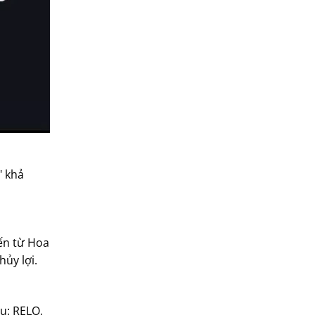
tiếng Anh ngắn hạn-260206
Vừa làm vừa học-260206
" khả
đến từ Hoa
ủy lợi.
u: RELO,