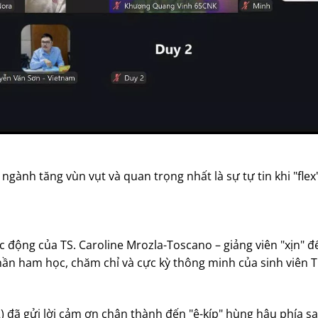
ngành tăng vùn vụt và quan trọng nhất là sự tự tin khi "flex
xúc động của TS. Caroline Mrozla-Toscano – giảng viên "xịn" 
hần ham học, chăm chỉ và cực kỳ thông minh của sinh viên Th
) đã gửi lời cảm ơn chân thành đến "ê-kíp" hùng hậu phía sa