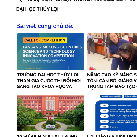
ĐẠI HỌC THỦY LỢI
Bài viết cùng chủ đề:
TRƯỜNG ĐẠI HỌC THỦY LỢI
NÂNG CAO KỸ NĂNG S
THAM GIA CUỘC THI ĐỔI MỚI
TỒN: CÁN BỘ, GIẢNG V
SÁNG TẠO KHOA HỌC VÀ
TRUNG TÂM ĐÀO TẠO
CÔNG NGHỆ CÁC NƯỚC
TẾ TÍCH CỰC THAM GI
LANGCANG – MEKONG
TẬP HUẤN SƠ CẤP CỨ
10 SỰ KIỆN NỔI BẬT TRONG
Hội thảo Giả định Dịch