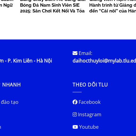
ôn Ngữ
Bóng Đá Nam Sinh Viên SIE
Hành trình từ Giảng 
2025: Sân Chơi Kết Nối Và Tỏa
đến “Cái nôi” của Há
Sáng
Quốc tế
Email:
n - P. Kim Liên - Hà Nội
daihocthuyloi@mylab.tlu.e
P NHANH
THEO DÕI TLU
 đào tạo
Facebook
Instagram
h
Youtube