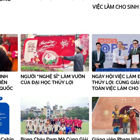
VIỆC LÀM CHO SINH
INH
NGƯỜI “NGHỆ SĨ” LÀM VƯỜN
NGÀY HỘI VIỆC LÀM 
IÊN
CỦA ĐẠI HỌC THỦY LỢI
THỦY LỢI: CÙNG GIẢI
 QUỐC
TOÀN VIỆC LÀM CHO
A KHÓA
VIÊN
U
 Cabin
Bùng Cháy Đam Mê Cùng Giải
Giảng viên Phạm Hồn